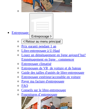
Entreposage
Entreposage
Retour au menu principal
Prix garanti pendant 1 an
Libre-entreposage à
U-Haul
Louez un déménagement en ligne aujourd’hui!
Emménagement en ligne : commencer
Entreposage climatisé
Entreposage de VR, de voiture et de bateau
Guide des tailles d'unités de libre-entreposage
Entreposage extérieur/accessible en voiture
Payer ma facture d'entreposage
FAQ
Conseils sur le libre-entreposage
Fournitures d’entreposage