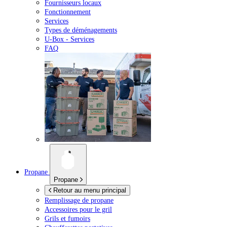
Fournisseurs locaux
Fonctionnement
Services
Types de déménagements
U-Box -
Services
FAQ
Propane
Propane
Retour au menu principal
Remplissage de propane
Accessoires pour le gril
Grils et fumoirs