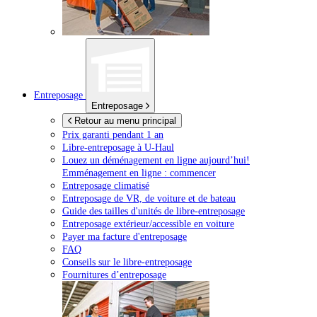
Entreposage
Entreposage
Retour au menu principal
Prix garanti pendant 1 an
Libre-entreposage à
U-Haul
Louez un déménagement en ligne aujourd’hui!
Emménagement en ligne : commencer
Entreposage climatisé
Entreposage de VR, de voiture et de bateau
Guide des tailles d'unités de libre-entreposage
Entreposage extérieur/accessible en voiture
Payer ma facture d'entreposage
FAQ
Conseils sur le libre-entreposage
Fournitures d’entreposage