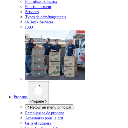
Fournisseurs locaux
Fonctionnement
Services
Types de déménagements
U-Box -
Services
FAQ
Propane
Propane
Retour au menu principal
Remplissage de propane
Accessoires pour le gril
Grils et fumoirs