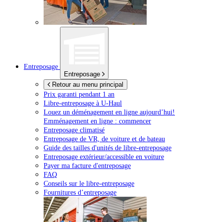
Entreposage
Entreposage
Retour au menu principal
Prix garanti pendant 1 an
Libre-entreposage à
U-Haul
Louez un déménagement en ligne aujourd’hui!
Emménagement en ligne : commencer
Entreposage climatisé
Entreposage de VR, de voiture et de bateau
Guide des tailles d'unités de libre-entreposage
Entreposage extérieur/accessible en voiture
Payer ma facture d'entreposage
FAQ
Conseils sur le libre-entreposage
Fournitures d’entreposage