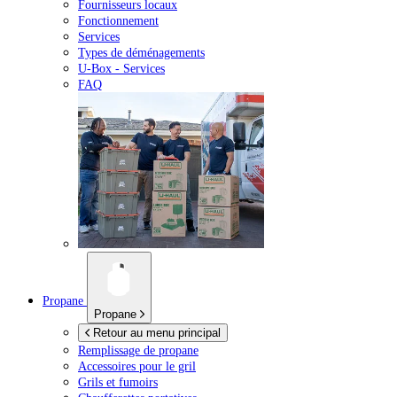
Fournisseurs locaux
Fonctionnement
Services
Types de déménagements
U-Box -
Services
FAQ
Propane
Propane
Retour au menu principal
Remplissage de propane
Accessoires pour le gril
Grils et fumoirs