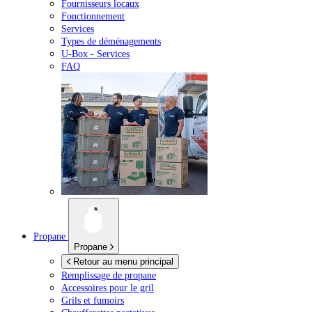
Fournisseurs locaux
Fonctionnement
Services
Types de déménagements
U-Box -
Services
FAQ
Propane
Propane
Retour au menu principal
Remplissage de propane
Accessoires pour le gril
Grils et fumoirs