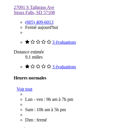
27091 S Tallgrass Ave
Sioux Falls, SD 57108
(605) 409-6013
Fermé aujourd'hui
3 évaluations
Distance estimée
9,1 milles
3 évaluations
Heures normales
Voir tout
Lun - ven : 9h am à 7h pm
Sam : 10h am à 5h pm
Dim : fermé