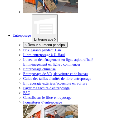
Entreposage
Entreposage
Retour au menu principal
Prix garanti pendant 1 an
Libre-entreposage à
U-Haul
Louez un déménagement en ligne aujourd’hui!
Emménagement en ligne : commencer
Entreposage climatisé
Entreposage de VR, de voiture et de bateau
Guide des tailles d'unités de libre-entreposage
Entreposage extérieur/accessible en voiture
Payer ma facture d'entreposage
FAQ
Conseils sur le libre-entreposage
Fournitures d’entreposage