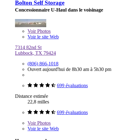
Bolton Self Storage
Concessionnaire U-Haul dans le voisinage
Voir
Photos
Voir le site Web
7314 82nd St
Lubbock, TX 79424
(806) 866-1018
Ouvert aujourd'hui de 8h30 am à 5h30 pm
699 évaluations
Distance estimée
22,8 milles
699 évaluations
Voir
Photos
Voir le site Web