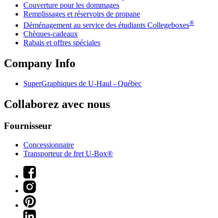
Couverture pour les dommages
Remplissages et réservoirs de propane
®
Déménagement au service des étudiants Collegeboxes
Chèques-cadeaux
Rabais et offres spéciales
Company Info
SuperGraphiques de
U-Haul
- Québec
Collaborez avec nous
Fournisseur
Concessionnaire
Transporteur de fret U-Box®