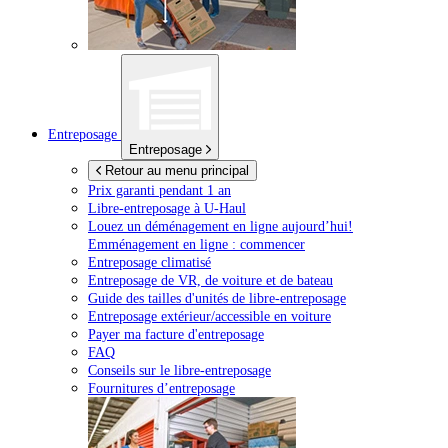
Entreposage
Entreposage
Retour au menu principal
Prix garanti pendant 1 an
Libre-entreposage à
U-Haul
Louez un déménagement en ligne aujourd’hui!
Emménagement en ligne : commencer
Entreposage climatisé
Entreposage de VR, de voiture et de bateau
Guide des tailles d'unités de libre-entreposage
Entreposage extérieur/accessible en voiture
Payer ma facture d'entreposage
FAQ
Conseils sur le libre-entreposage
Fournitures d’entreposage