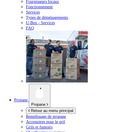
Fournisseurs locaux
Fonctionnement
Services
Types de déménagements
U-Box -
Services
FAQ
Propane
Propane
Retour au menu principal
Remplissage de propane
Accessoires pour le gril
Grils et fumoirs