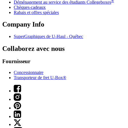
®
Déménagement au service des étudiants Collegeboxes
Chèques-cadeaux
Rabais et offres spéciales
Company Info
SuperGraphiques de
U-Haul
- Québec
Collaborez avec nous
Fournisseur
Concessionnaire
Transporteur de fret U-Box®