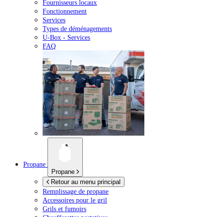
Fournisseurs locaux
Fonctionnement
Services
Types de déménagements
U-Box -
Services
FAQ
Propane
Propane
Retour au menu principal
Remplissage de propane
Accessoires pour le gril
Grils et fumoirs