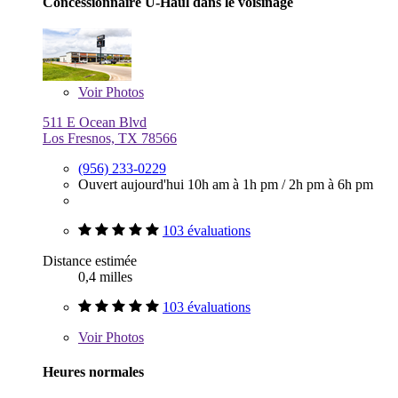
Concessionnaire U-Haul dans le voisinage
Voir
Photos
511 E Ocean Blvd
Los Fresnos, TX 78566
(956) 233-0229
Ouvert aujourd'hui
10h am à 1h pm
/
2h pm à 6h pm
103 évaluations
Distance estimée
0,4 milles
103 évaluations
Voir
Photos
Heures normales