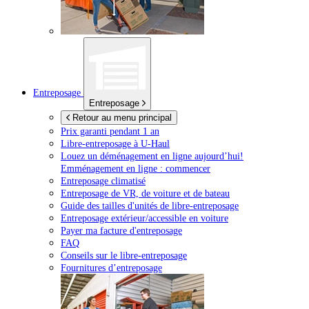
Entreposage
Entreposage
Retour au menu principal
Prix garanti pendant 1 an
Libre-entreposage à
U-Haul
Louez un déménagement en ligne aujourd’hui!
Emménagement en ligne : commencer
Entreposage climatisé
Entreposage de VR, de voiture et de bateau
Guide des tailles d'unités de libre-entreposage
Entreposage extérieur/accessible en voiture
Payer ma facture d'entreposage
FAQ
Conseils sur le libre-entreposage
Fournitures d’entreposage