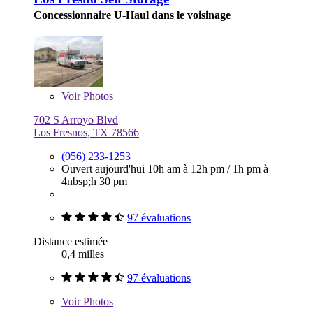
Concessionnaire U-Haul dans le voisinage
Voir
Photos
702 S Arroyo Blvd
Los Fresnos, TX 78566
(956) 233-1253
Ouvert aujourd'hui
10h am à 12h pm
/
1h pm à
4nbsp;h 30 pm
97 évaluations
Distance estimée
0,4 milles
97 évaluations
Voir
Photos