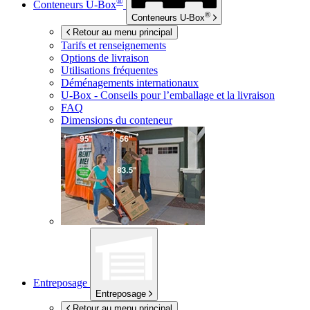
®
Conteneurs
U-Box
®
Conteneurs
U-Box
Retour au menu principal
Tarifs et renseignements
Options de livraison
Utilisations fréquentes
Déménagements internationaux
U-Box -
Conseils pour l’emballage et la livraison
FAQ
Dimensions du conteneur
Entreposage
Entreposage
Retour au menu principal