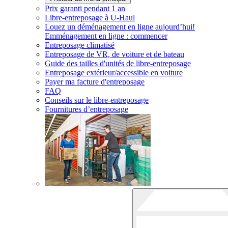
Prix garanti pendant 1 an
Libre-entreposage à
U-Haul
Louez un déménagement en ligne aujourd’hui!
Emménagement en ligne : commencer
Entreposage climatisé
Entreposage de VR, de voiture et de bateau
Guide des tailles d'unités de libre-entreposage
Entreposage extérieur/accessible en voiture
Payer ma facture d'entreposage
FAQ
Conseils sur le libre-entreposage
Fournitures d’entreposage