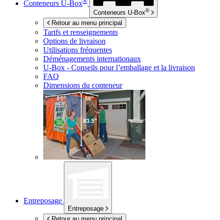
®
Conteneurs
U-Box
®
Conteneurs
U-Box
Retour au menu principal
Tarifs et renseignements
Options de livraison
Utilisations fréquentes
Déménagements internationaux
U-Box -
Conseils pour l’emballage et la livraison
FAQ
Dimensions du conteneur
Entreposage
Entreposage
Retour au menu principal