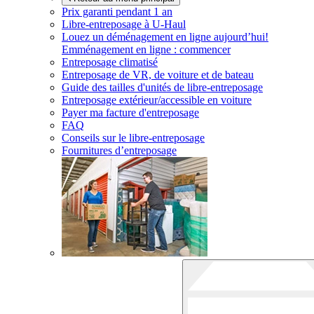
Prix garanti pendant 1 an
Libre-entreposage à
U-Haul
Louez un déménagement en ligne aujourd’hui!
Emménagement en ligne : commencer
Entreposage climatisé
Entreposage de VR, de voiture et de bateau
Guide des tailles d'unités de libre-entreposage
Entreposage extérieur/accessible en voiture
Payer ma facture d'entreposage
FAQ
Conseils sur le libre-entreposage
Fournitures d’entreposage