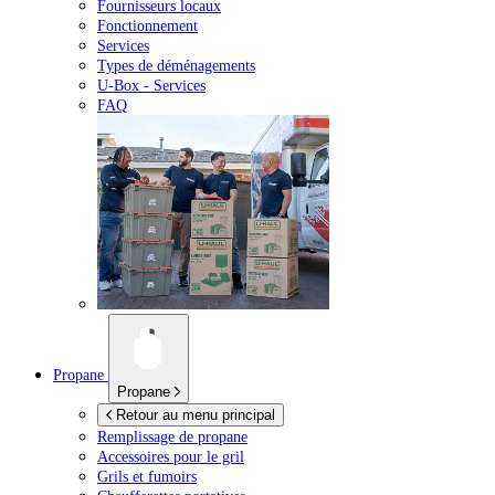
Fournisseurs locaux
Fonctionnement
Services
Types de déménagements
U-Box -
Services
FAQ
Propane
Propane
Retour au menu principal
Remplissage de propane
Accessoires pour le gril
Grils et fumoirs