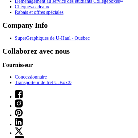
Déménagement au service des étudiants Collegeboxes
Chèques-cadeaux
Rabais et offres spéciales
Company Info
SuperGraphiques de
U-Haul
- Québec
Collaborez avec nous
Fournisseur
Concessionnaire
Transporteur de fret U-Box®