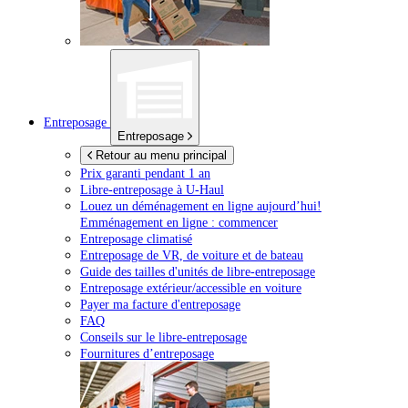
Entreposage
Entreposage
Retour au menu principal
Prix garanti pendant 1 an
Libre-entreposage à
U-Haul
Louez un déménagement en ligne aujourd’hui!
Emménagement en ligne : commencer
Entreposage climatisé
Entreposage de VR, de voiture et de bateau
Guide des tailles d'unités de libre-entreposage
Entreposage extérieur/accessible en voiture
Payer ma facture d'entreposage
FAQ
Conseils sur le libre-entreposage
Fournitures d’entreposage