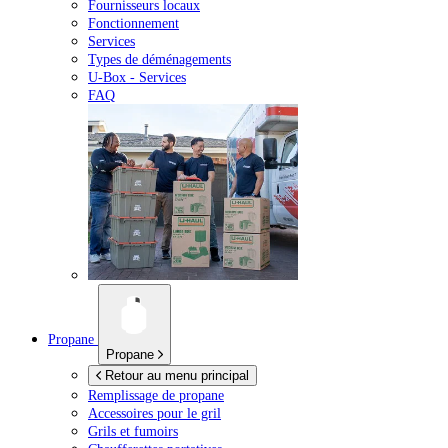
Fournisseurs locaux
Fonctionnement
Services
Types de déménagements
U-Box -
Services
FAQ
Propane
Propane
Retour au menu principal
Remplissage de propane
Accessoires pour le gril
Grils et fumoirs