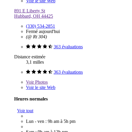
Voir le site Web
891 E Liberty St
Hubbard, OH 44425
(330) 534-2851
Fermé aujourd'hui
(@ Rt 304)
363 évaluations
Distance estimée
3,1 milles
363 évaluations
Voir
Photos
Voir le site Web
Heures normales
Voir tout
Lun - ven : 9h am à 5h pm
Sam : 9h am à 12h pm