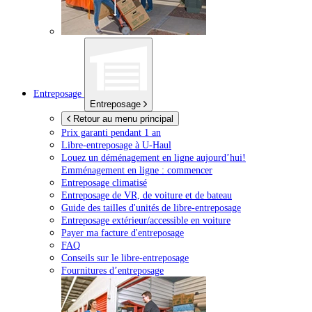
Entreposage
Entreposage
Retour au menu principal
Prix garanti pendant 1 an
Libre-entreposage à
U-Haul
Louez un déménagement en ligne aujourd’hui!
Emménagement en ligne : commencer
Entreposage climatisé
Entreposage de VR, de voiture et de bateau
Guide des tailles d'unités de libre-entreposage
Entreposage extérieur/accessible en voiture
Payer ma facture d'entreposage
FAQ
Conseils sur le libre-entreposage
Fournitures d’entreposage