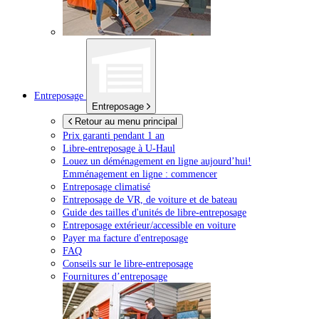
Entreposage
Entreposage
Retour au menu principal
Prix garanti pendant 1 an
Libre-entreposage à
U-Haul
Louez un déménagement en ligne aujourd’hui!
Emménagement en ligne : commencer
Entreposage climatisé
Entreposage de VR, de voiture et de bateau
Guide des tailles d'unités de libre-entreposage
Entreposage extérieur/accessible en voiture
Payer ma facture d'entreposage
FAQ
Conseils sur le libre-entreposage
Fournitures d’entreposage