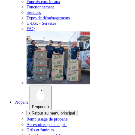
Fournisseurs locaux
Fonctionnement
Services
Types de déménagements
U-Box -
Services
FAQ
Propane
Propane
Retour au menu principal
Remplissage de propane
Accessoires pour le gril
Grils et fumoirs