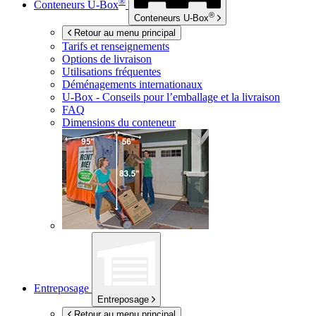
®
Conteneurs
U-Box
®
Conteneurs
U-Box
Retour au menu principal
Tarifs et renseignements
Options de livraison
Utilisations fréquentes
Déménagements internationaux
U-Box -
Conseils pour l’emballage et la livraison
FAQ
Dimensions du conteneur
Entreposage
Entreposage
Retour au menu principal