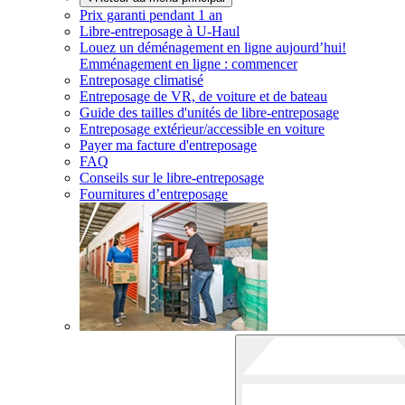
Prix garanti pendant 1 an
Libre-entreposage à
U-Haul
Louez un déménagement en ligne aujourd’hui!
Emménagement en ligne : commencer
Entreposage climatisé
Entreposage de VR, de voiture et de bateau
Guide des tailles d'unités de libre-entreposage
Entreposage extérieur/accessible en voiture
Payer ma facture d'entreposage
FAQ
Conseils sur le libre-entreposage
Fournitures d’entreposage