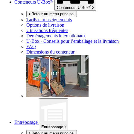
®
Conteneurs
U-Box
®
Conteneurs
U-Box
Retour au menu principal
Tarifs et renseignements
Options de livraison
Utilisations fréquentes
Déménagements internationaux
U-Box -
Conseils pour l’emballage et la livraison
FAQ
Dimensions du conteneur
Entreposage
Entreposage
Retour au menu principal