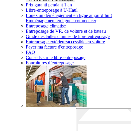
Prix garanti pendant 1 an
Libre-entreposage à
U-Haul
Louez un déménagement en ligne aujourd’hui!
Emménagement en ligne : commencer
Entreposage climatisé
Entreposage de VR, de voiture et de bateau
Guide des tailles d'unités de libre-entreposage
Entreposage extérieur/accessible en voiture
Payer ma facture d'entreposage
FAQ
Conseils sur le libre-entreposage
Fournitures d’entreposage