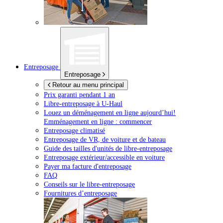
Entreposage
Entreposage
Retour au menu principal
Prix garanti pendant 1 an
Libre-entreposage à
U-Haul
Louez un déménagement en ligne aujourd’hui!
Emménagement en ligne : commencer
Entreposage climatisé
Entreposage de VR, de voiture et de bateau
Guide des tailles d'unités de libre-entreposage
Entreposage extérieur/accessible en voiture
Payer ma facture d'entreposage
FAQ
Conseils sur le libre-entreposage
Fournitures d’entreposage