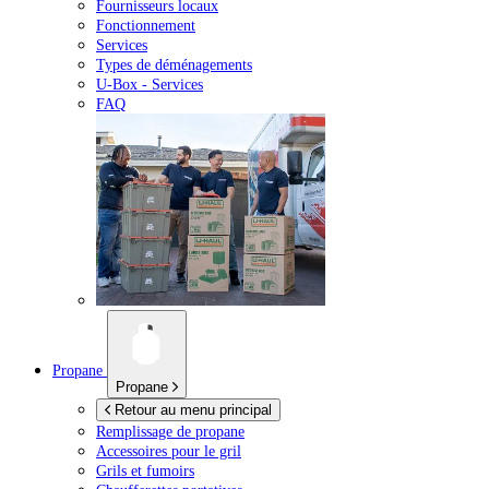
Fournisseurs locaux
Fonctionnement
Services
Types de déménagements
U-Box -
Services
FAQ
Propane
Propane
Retour au menu principal
Remplissage de propane
Accessoires pour le gril
Grils et fumoirs