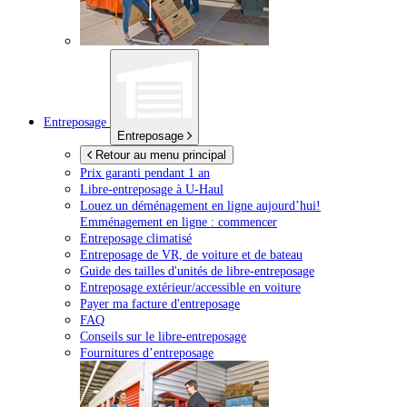
Entreposage
Entreposage
Retour au menu principal
Prix garanti pendant 1 an
Libre-entreposage à
U-Haul
Louez un déménagement en ligne aujourd’hui!
Emménagement en ligne : commencer
Entreposage climatisé
Entreposage de VR, de voiture et de bateau
Guide des tailles d'unités de libre-entreposage
Entreposage extérieur/accessible en voiture
Payer ma facture d'entreposage
FAQ
Conseils sur le libre-entreposage
Fournitures d’entreposage