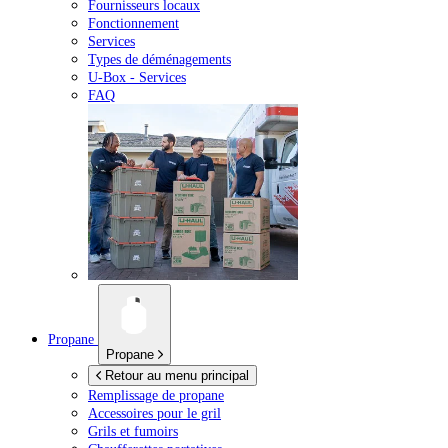
Fournisseurs locaux
Fonctionnement
Services
Types de déménagements
U-Box -
Services
FAQ
Propane
Propane
Retour au menu principal
Remplissage de propane
Accessoires pour le gril
Grils et fumoirs