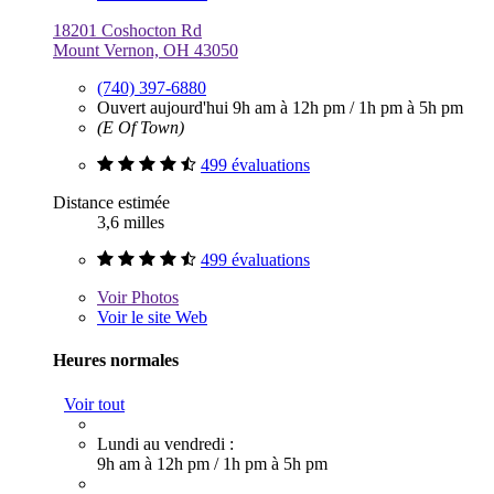
18201 Coshocton Rd
Mount Vernon, OH 43050
(740) 397-6880
Ouvert aujourd'hui
9h am à 12h pm
/
1h pm à 5h pm
(E Of Town)
499 évaluations
Distance estimée
3,6 milles
499 évaluations
Voir
Photos
Voir le site Web
Heures normales
Voir tout
Lundi au vendredi :
9h am à 12h pm
/
1h pm à 5h pm