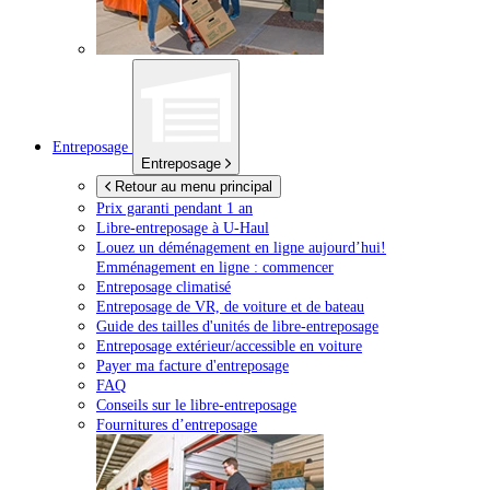
Entreposage
Entreposage
Retour au menu principal
Prix garanti pendant 1 an
Libre-entreposage à
U-Haul
Louez un déménagement en ligne aujourd’hui!
Emménagement en ligne : commencer
Entreposage climatisé
Entreposage de VR, de voiture et de bateau
Guide des tailles d'unités de libre-entreposage
Entreposage extérieur/accessible en voiture
Payer ma facture d'entreposage
FAQ
Conseils sur le libre-entreposage
Fournitures d’entreposage