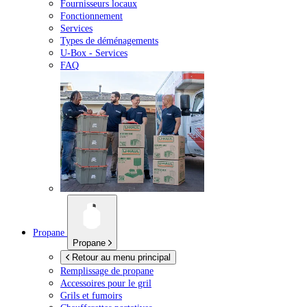
Fournisseurs locaux
Fonctionnement
Services
Types de déménagements
U-Box -
Services
FAQ
Propane
Propane
Retour au menu principal
Remplissage de propane
Accessoires pour le gril
Grils et fumoirs