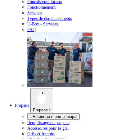
Fournisseurs locaux
Fonctionnement
Services
Types de déménagements
U-Box -
Services
FAQ
Propane
Propane
Retour au menu principal
Remplissage de propane
Accessoires pour le gril
Grils et fumoirs