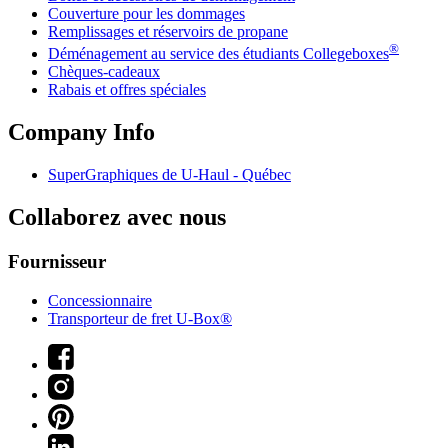
Couverture pour les dommages
Remplissages et réservoirs de propane
®
Déménagement au service des étudiants Collegeboxes
Chèques-cadeaux
Rabais et offres spéciales
Company Info
SuperGraphiques de
U-Haul
- Québec
Collaborez avec nous
Fournisseur
Concessionnaire
Transporteur de fret U-Box®