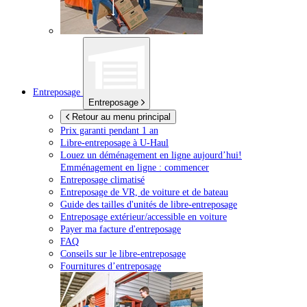
Entreposage
Entreposage
Retour au menu principal
Prix garanti pendant 1 an
Libre-entreposage à
U-Haul
Louez un déménagement en ligne aujourd’hui!
Emménagement en ligne : commencer
Entreposage climatisé
Entreposage de VR, de voiture et de bateau
Guide des tailles d'unités de libre-entreposage
Entreposage extérieur/accessible en voiture
Payer ma facture d'entreposage
FAQ
Conseils sur le libre-entreposage
Fournitures d’entreposage