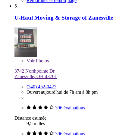
Remorques et remorquage
5
U-Haul Moving & Storage of Zanesville
Voir
Photos
3742 Northpointe Dr
Zanesville, OH 43701
(740) 452-0427
Ouvert aujourd'hui de 7h am à 8h pm
396 évaluations
Distance estimée
9,5 milles
396 évaluations