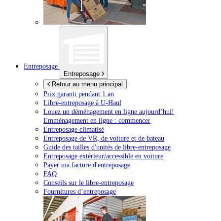
Entreposage
Entreposage
Retour au menu principal
Prix garanti pendant 1 an
Libre-entreposage à
U-Haul
Louez un déménagement en ligne aujourd’hui!
Emménagement en ligne : commencer
Entreposage climatisé
Entreposage de VR, de voiture et de bateau
Guide des tailles d'unités de libre-entreposage
Entreposage extérieur/accessible en voiture
Payer ma facture d'entreposage
FAQ
Conseils sur le libre-entreposage
Fournitures d’entreposage