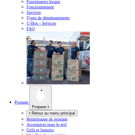
Fournisseurs locaux
Fonctionnement
Services
Types de déménagements
U-Box -
Services
FAQ
Propane
Propane
Retour au menu principal
Remplissage de propane
Accessoires pour le gril
Grils et fumoirs