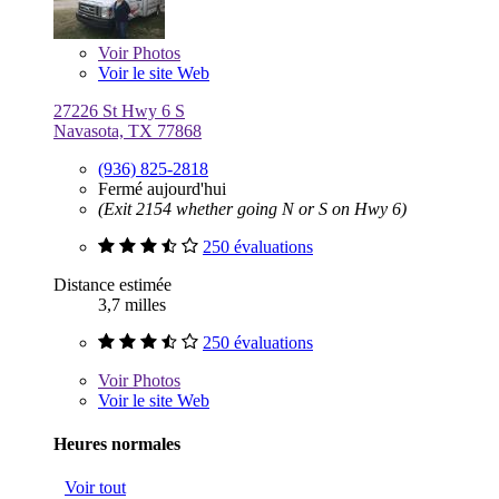
Voir
Photos
Voir le site Web
27226 St Hwy 6 S
Navasota, TX 77868
(936) 825-2818
Fermé aujourd'hui
(Exit 2154 whether going N or S on Hwy 6)
250 évaluations
Distance estimée
3,7 milles
250 évaluations
Voir
Photos
Voir le site Web
Heures normales
Voir tout