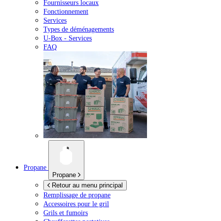
Fournisseurs locaux
Fonctionnement
Services
Types de déménagements
U-Box -
Services
FAQ
Propane
Propane
Retour au menu principal
Remplissage de propane
Accessoires pour le gril
Grils et fumoirs