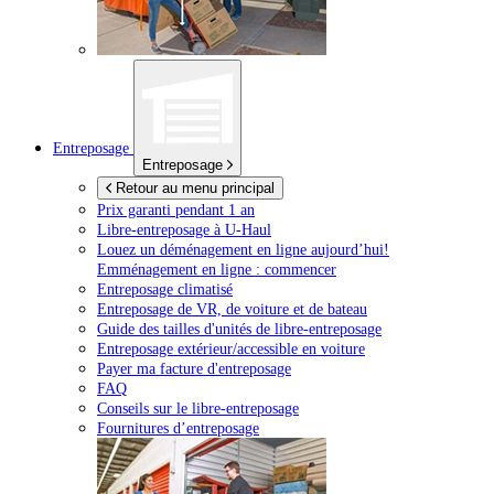
Entreposage
Entreposage
Retour au menu principal
Prix garanti pendant 1 an
Libre-entreposage à
U-Haul
Louez un déménagement en ligne aujourd’hui!
Emménagement en ligne : commencer
Entreposage climatisé
Entreposage de VR, de voiture et de bateau
Guide des tailles d'unités de libre-entreposage
Entreposage extérieur/accessible en voiture
Payer ma facture d'entreposage
FAQ
Conseils sur le libre-entreposage
Fournitures d’entreposage