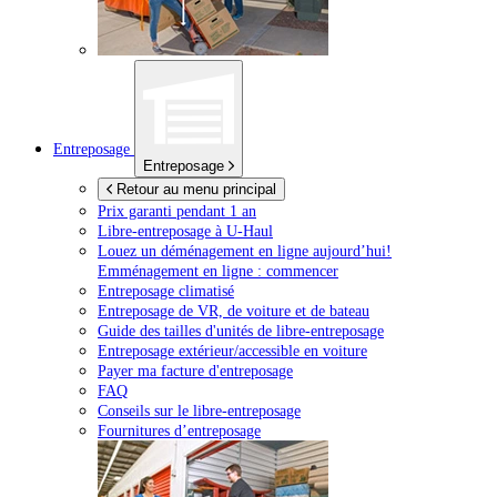
Entreposage
Entreposage
Retour au menu principal
Prix garanti pendant 1 an
Libre-entreposage à
U-Haul
Louez un déménagement en ligne aujourd’hui!
Emménagement en ligne : commencer
Entreposage climatisé
Entreposage de VR, de voiture et de bateau
Guide des tailles d'unités de libre-entreposage
Entreposage extérieur/accessible en voiture
Payer ma facture d'entreposage
FAQ
Conseils sur le libre-entreposage
Fournitures d’entreposage