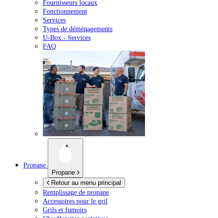
Fournisseurs locaux
Fonctionnement
Services
Types de déménagements
U-Box -
Services
FAQ
Propane
Propane
Retour au menu principal
Remplissage de propane
Accessoires pour le gril
Grils et fumoirs