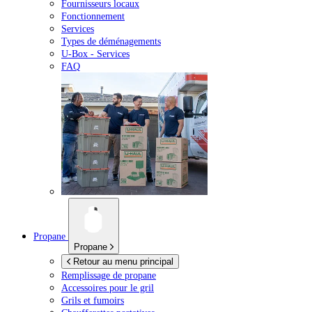
Fournisseurs locaux
Fonctionnement
Services
Types de déménagements
U-Box -
Services
FAQ
Propane
Propane
Retour au menu principal
Remplissage de propane
Accessoires pour le gril
Grils et fumoirs