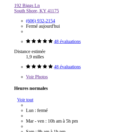
192 Biggs Ln
South Shore, KY 41175
(606) 932-2154
Fermé aujourd'hui
48 évaluations
Distance estimée
1,9 milles
48 évaluations
Voir
Photos
Heures normales
Voir tout
Lun : fermé
Mar - ven : 10h am à 5h pm
Sam : 9h am à 1h pm