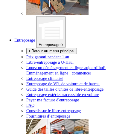
Entreposage
Entreposage
Retour au menu principal
Prix garanti pendant 1 an
Libre-entreposage à
U-Haul
Louez un déménagement en ligne aujourd’hui!
Emménagement en ligne : commencer
Entreposage climatisé
Entreposage de VR, de voiture et de bateau
Guide des tailles d'unités de libre-entreposage
Entreposage extérieur/accessible en voiture
Payer ma facture d'entreposage
FAQ
Conseils sur le libre-entreposage
Fournitures d’entreposage