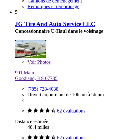
Camions de déménagement
Remorques et remorquage
5
JG Tire And Auto Service LLC
Concessionnaire U-Haul dans le voisinage
Voir
Photos
901 Main
Goodland, KS 67735
(785) 728-4038
Ouvert aujourd'hui de 10h am à 5h pm
62 évaluations
Distance estimée
48,4 milles
62 évaluations