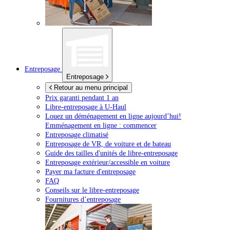
Entreposage
Entreposage
Retour au menu principal
Prix garanti pendant 1 an
Libre-entreposage à
U-Haul
Louez un déménagement en ligne aujourd’hui!
Emménagement en ligne : commencer
Entreposage climatisé
Entreposage de VR, de voiture et de bateau
Guide des tailles d'unités de libre-entreposage
Entreposage extérieur/accessible en voiture
Payer ma facture d'entreposage
FAQ
Conseils sur le libre-entreposage
Fournitures d’entreposage