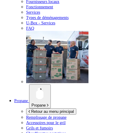
Fournisseurs locaux
Fonctionnement
Services
Types de déménagements
U-Box -
Services
FAQ
Propane
Propane
Retour au menu principal
Remplissage de propane
Accessoires pour le gril
Grils et fumoirs