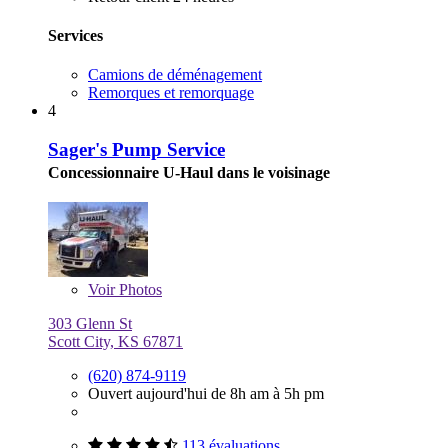
Services
Camions de déménagement
Remorques et remorquage
4
Sager's Pump Service
Concessionnaire U-Haul dans le voisinage
Voir
Photos
303 Glenn St
Scott City, KS 67871
(620) 874-9119
Ouvert aujourd'hui de 8h am à 5h pm
113 évaluations