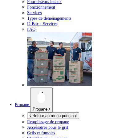
Fournisseurs locaux
Fonctionnement
Services
Types de déménagements
U-Box -
Services
FAQ
Propane
Propane
Retour au menu principal
Remplissage de propane
Accessoires pour le gril
Grils et fumoirs