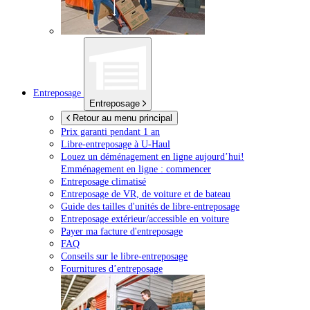
Entreposage
Entreposage
Retour au menu principal
Prix garanti pendant 1 an
Libre-entreposage à
U-Haul
Louez un déménagement en ligne aujourd’hui!
Emménagement en ligne : commencer
Entreposage climatisé
Entreposage de VR, de voiture et de bateau
Guide des tailles d'unités de libre-entreposage
Entreposage extérieur/accessible en voiture
Payer ma facture d'entreposage
FAQ
Conseils sur le libre-entreposage
Fournitures d’entreposage