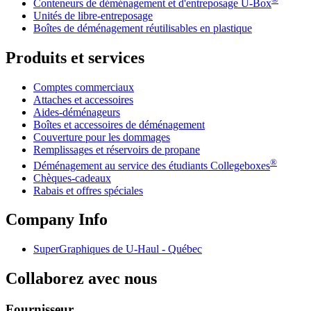
Conteneurs de déménagement et d'entreposage
U-Box
Unités de libre-entreposage
Boîtes de déménagement réutilisables en plastique
Produits et services
Comptes commerciaux
Attaches et accessoires
Aides-déménageurs
Boîtes et accessoires de déménagement
Couverture pour les dommages
Remplissages et réservoirs de propane
®
Déménagement au service des étudiants Collegeboxes
Chèques-cadeaux
Rabais et offres spéciales
Company Info
SuperGraphiques de
U-Haul
- Québec
Collaborez avec nous
Fournisseur