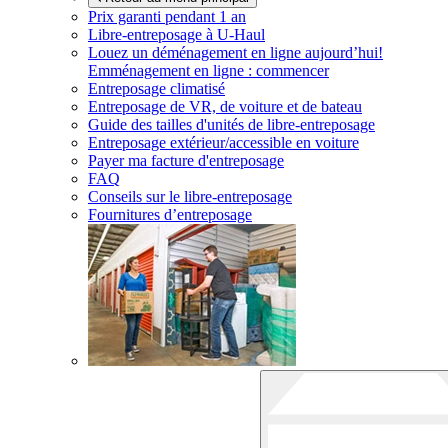
Prix garanti pendant 1 an
Libre-entreposage à
U-Haul
Louez un déménagement en ligne aujourd’hui!
Emménagement en ligne : commencer
Entreposage climatisé
Entreposage de VR, de voiture et de bateau
Guide des tailles d'unités de libre-entreposage
Entreposage extérieur/accessible en voiture
Payer ma facture d'entreposage
FAQ
Conseils sur le libre-entreposage
Fournitures d’entreposage