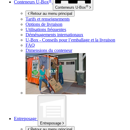
®
Conteneurs
U-Box
®
Conteneurs
U-Box
Retour au menu principal
Tarifs et renseignements
Options de livraison
Utilisations fréquentes
Déménagements internationaux
U-Box -
Conseils pour l’emballage et la livraison
FAQ
Dimensions du conteneur
Entreposage
Entreposage
Retour au menu principal