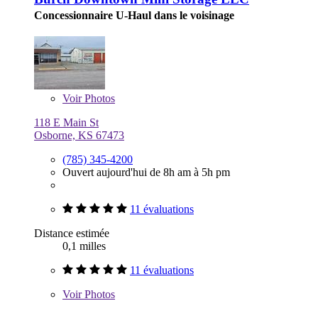
Concessionnaire U-Haul dans le voisinage
Voir
Photos
118 E Main St
Osborne, KS 67473
(785) 345-4200
Ouvert aujourd'hui de 8h am à 5h pm
11 évaluations
Distance estimée
0,1 milles
11 évaluations
Voir
Photos