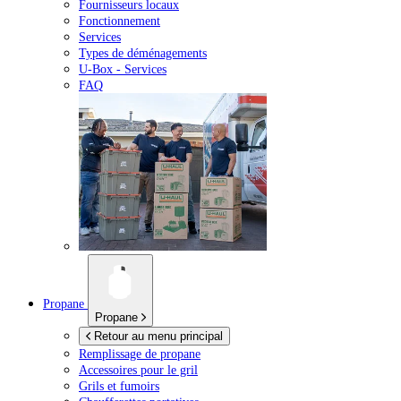
Fournisseurs locaux
Fonctionnement
Services
Types de déménagements
U-Box -
Services
FAQ
Propane
Propane
Retour au menu principal
Remplissage de propane
Accessoires pour le gril
Grils et fumoirs