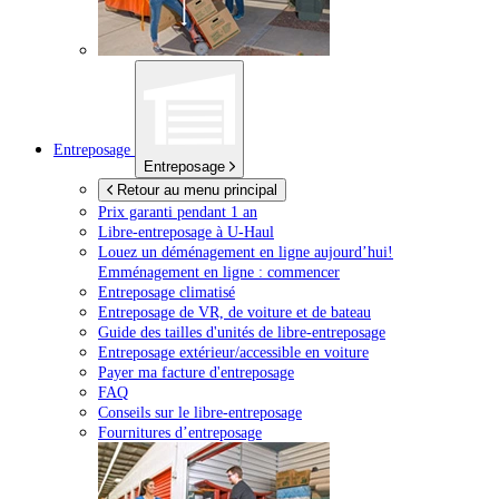
Entreposage
Entreposage
Retour au menu principal
Prix garanti pendant 1 an
Libre-entreposage à
U-Haul
Louez un déménagement en ligne aujourd’hui!
Emménagement en ligne : commencer
Entreposage climatisé
Entreposage de VR, de voiture et de bateau
Guide des tailles d'unités de libre-entreposage
Entreposage extérieur/accessible en voiture
Payer ma facture d'entreposage
FAQ
Conseils sur le libre-entreposage
Fournitures d’entreposage