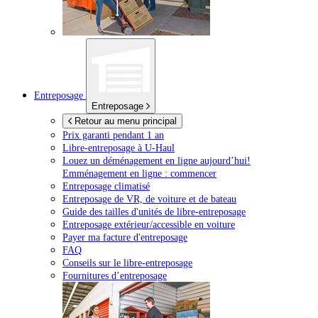
Entreposage
Entreposage
Retour au menu principal
Prix garanti pendant 1 an
Libre-entreposage à
U-Haul
Louez un déménagement en ligne aujourd’hui!
Emménagement en ligne : commencer
Entreposage climatisé
Entreposage de VR, de voiture et de bateau
Guide des tailles d'unités de libre-entreposage
Entreposage extérieur/accessible en voiture
Payer ma facture d'entreposage
FAQ
Conseils sur le libre-entreposage
Fournitures d’entreposage