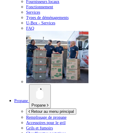
Fournisseurs locaux
Fonctionnement
Services
Types de déménagements
U-Box -
Services
FAQ
Propane
Propane
Retour au menu principal
Remplissage de propane
Accessoires pour le gril
Grils et fumoirs