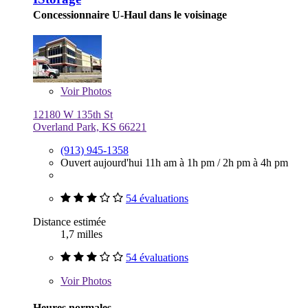
Concessionnaire U-Haul dans le voisinage
Voir
Photos
12180 W 135th St
Overland Park, KS 66221
(913) 945-1358
Ouvert aujourd'hui
11h am à 1h pm
/
2h pm à 4h pm
54 évaluations
Distance estimée
1,7 milles
54 évaluations
Voir
Photos
Heures normales