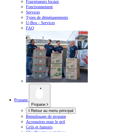
Fournisseurs locaux
Fonctionnement
Services
Types de déménagements
U-Box -
Services
FAQ
Propane
Propane
Retour au menu principal
Remplissage de propane
Accessoires pour le gril
Grils et fumoirs