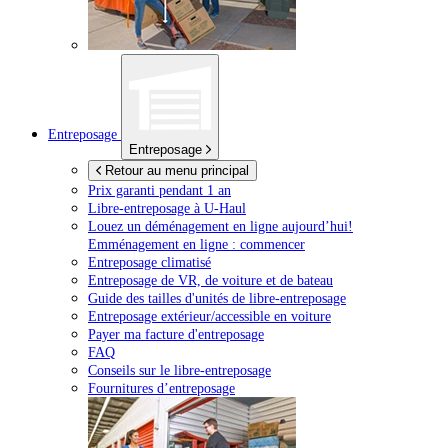
Entreposage
Entreposage
Retour au menu principal
Prix garanti pendant 1 an
Libre-entreposage à
U-Haul
Louez un déménagement en ligne aujourd’hui!
Emménagement en ligne : commencer
Entreposage climatisé
Entreposage de VR, de voiture et de bateau
Guide des tailles d'unités de libre-entreposage
Entreposage extérieur/accessible en voiture
Payer ma facture d'entreposage
FAQ
Conseils sur le libre-entreposage
Fournitures d’entreposage