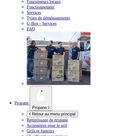
Fournisseurs locaux
Fonctionnement
Services
Types de déménagements
U-Box -
Services
FAQ
Propane
Propane
Retour au menu principal
Remplissage de propane
Accessoires pour le gril
Grils et fumoirs