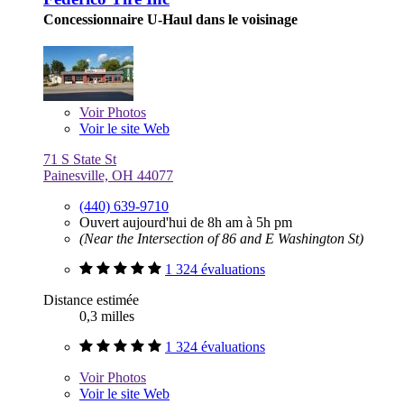
Concessionnaire U-Haul dans le voisinage
Voir
Photos
Voir le site Web
71 S State St
Painesville, OH 44077
(440) 639-9710
Ouvert aujourd'hui de 8h am à 5h pm
(Near the Intersection of 86 and E Washington St)
1 324 évaluations
Distance estimée
0,3 milles
1 324 évaluations
Voir
Photos
Voir le site Web