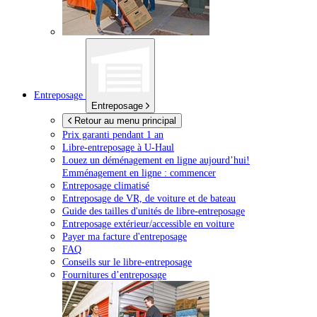
Entreposage
Entreposage
Retour au menu principal
Prix garanti pendant 1 an
Libre-entreposage à
U-Haul
Louez un déménagement en ligne aujourd’hui!
Emménagement en ligne : commencer
Entreposage climatisé
Entreposage de VR, de voiture et de bateau
Guide des tailles d'unités de libre-entreposage
Entreposage extérieur/accessible en voiture
Payer ma facture d'entreposage
FAQ
Conseils sur le libre-entreposage
Fournitures d’entreposage