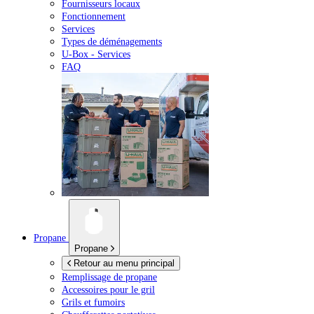
Fournisseurs locaux
Fonctionnement
Services
Types de déménagements
U-Box -
Services
FAQ
Propane
Propane
Retour au menu principal
Remplissage de propane
Accessoires pour le gril
Grils et fumoirs