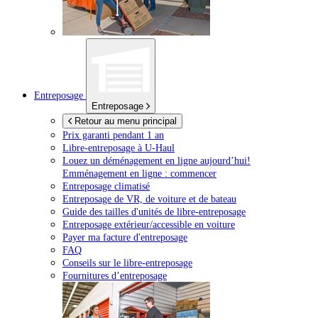
Entreposage
Entreposage
Retour au menu principal
Prix garanti pendant 1 an
Libre-entreposage à
U-Haul
Louez un déménagement en ligne aujourd’hui!
Emménagement en ligne : commencer
Entreposage climatisé
Entreposage de VR, de voiture et de bateau
Guide des tailles d'unités de libre-entreposage
Entreposage extérieur/accessible en voiture
Payer ma facture d'entreposage
FAQ
Conseils sur le libre-entreposage
Fournitures d’entreposage