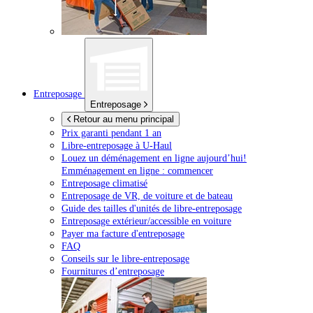
Entreposage
Entreposage
Retour au menu principal
Prix garanti pendant 1 an
Libre-entreposage à
U-Haul
Louez un déménagement en ligne aujourd’hui!
Emménagement en ligne : commencer
Entreposage climatisé
Entreposage de VR, de voiture et de bateau
Guide des tailles d'unités de libre-entreposage
Entreposage extérieur/accessible en voiture
Payer ma facture d'entreposage
FAQ
Conseils sur le libre-entreposage
Fournitures d’entreposage