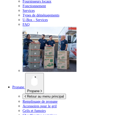
Fournisseurs locaux
Fonctionnement
Services
Types de déménagements
U-Box -
Services
FAQ
Propane
Propane
Retour au menu principal
Remplissage de propane
Accessoires pour le gril
Grils et fumoirs