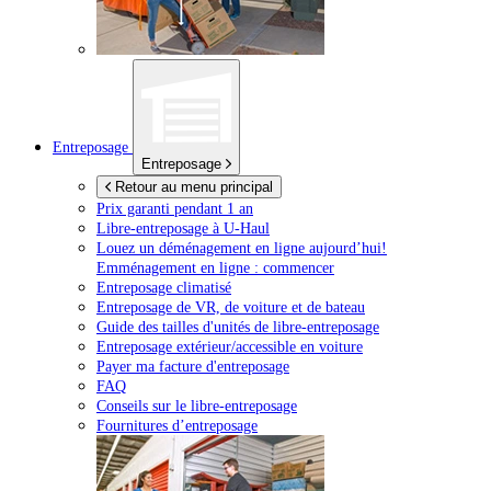
Entreposage
Entreposage
Retour au menu principal
Prix garanti pendant 1 an
Libre-entreposage à
U-Haul
Louez un déménagement en ligne aujourd’hui!
Emménagement en ligne : commencer
Entreposage climatisé
Entreposage de VR, de voiture et de bateau
Guide des tailles d'unités de libre-entreposage
Entreposage extérieur/accessible en voiture
Payer ma facture d'entreposage
FAQ
Conseils sur le libre-entreposage
Fournitures d’entreposage