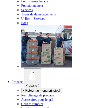
Fournisseurs locaux
Fonctionnement
Services
Types de déménagements
U-Box -
Services
FAQ
Propane
Propane
Retour au menu principal
Remplissage de propane
Accessoires pour le gril
Grils et fumoirs