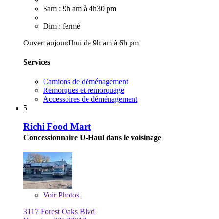
Sam : 9h am à 4h30 pm
Dim : fermé
Ouvert aujourd'hui de 9h am à 6h pm
Services
Camions de déménagement
Remorques et remorquage
Accessoires de déménagement
5
Richi Food Mart
Concessionnaire U-Haul dans le voisinage
Voir
Photos
3117 Forest Oaks Blvd