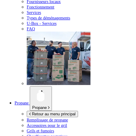
Fournisseurs locaux
Fonctionnement
Services
Types de déménagements
U-Box -
Services
FAQ
Propane
Propane
Retour au menu principal
Remplissage de propane
Accessoires pour le gril
Grils et fumoirs