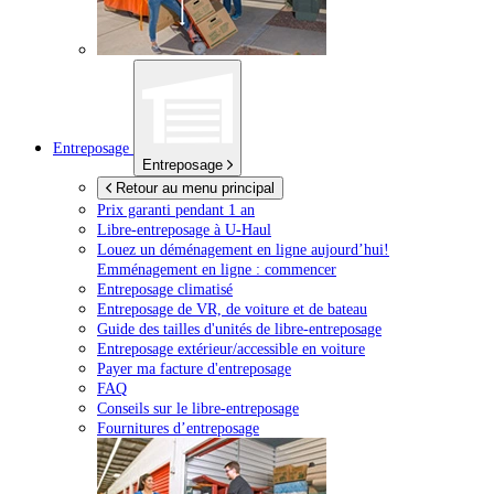
Entreposage
Entreposage
Retour au menu principal
Prix garanti pendant 1 an
Libre-entreposage à
U-Haul
Louez un déménagement en ligne aujourd’hui!
Emménagement en ligne : commencer
Entreposage climatisé
Entreposage de VR, de voiture et de bateau
Guide des tailles d'unités de libre-entreposage
Entreposage extérieur/accessible en voiture
Payer ma facture d'entreposage
FAQ
Conseils sur le libre-entreposage
Fournitures d’entreposage