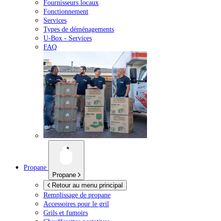
Fournisseurs locaux
Fonctionnement
Services
Types de déménagements
U-Box -
Services
FAQ
Propane
Propane
Retour au menu principal
Remplissage de propane
Accessoires pour le gril
Grils et fumoirs