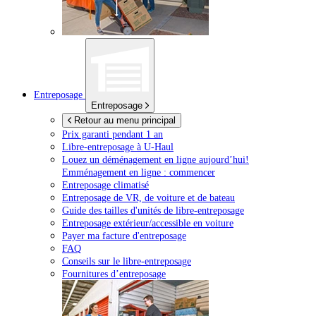
Entreposage
Entreposage
Retour au menu principal
Prix garanti pendant 1 an
Libre-entreposage à
U-Haul
Louez un déménagement en ligne aujourd’hui!
Emménagement en ligne : commencer
Entreposage climatisé
Entreposage de VR, de voiture et de bateau
Guide des tailles d'unités de libre-entreposage
Entreposage extérieur/accessible en voiture
Payer ma facture d'entreposage
FAQ
Conseils sur le libre-entreposage
Fournitures d’entreposage