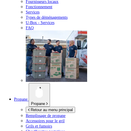
Fournisseurs locaux
Fonctionnement
Services
Types de déménagements
U-Box -
Services
FAQ
Propane
Propane
Retour au menu principal
Remplissage de propane
Accessoires pour le gril
Grils et fumoirs