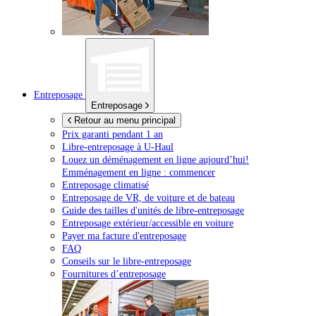
Entreposage
Entreposage
Retour au menu principal
Prix garanti pendant 1 an
Libre-entreposage à
U-Haul
Louez un déménagement en ligne aujourd’hui!
Emménagement en ligne : commencer
Entreposage climatisé
Entreposage de VR, de voiture et de bateau
Guide des tailles d'unités de libre-entreposage
Entreposage extérieur/accessible en voiture
Payer ma facture d'entreposage
FAQ
Conseils sur le libre-entreposage
Fournitures d’entreposage