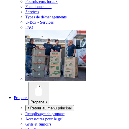
Fournisseurs locaux
Fonctionnement
Services
Types de déménagements
U-Box -
Services
FAQ
Propane
Propane
Retour au menu principal
Remplissage de propane
Accessoires pour le gril
Grils et fumoirs