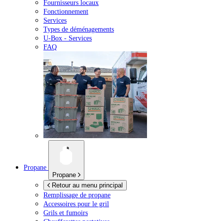
Fournisseurs locaux
Fonctionnement
Services
Types de déménagements
U-Box -
Services
FAQ
Propane
Propane
Retour au menu principal
Remplissage de propane
Accessoires pour le gril
Grils et fumoirs