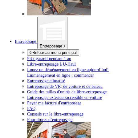
Entreposage
Entreposage
Retour au menu principal
Prix garanti pendant 1 an
Libre-entreposage à
U-Haul
Louez un déménagement en ligne aujourd’hui!
Emménagement en ligne : commencer
Entreposage climatisé
Entreposage de VR, de voiture et de bateau
Guide des tailles d'unités de libre-entreposage
Entreposage extérieur/accessible en voiture
Payer ma facture d'entreposage
FAQ
Conseils sur le libre-entreposage
Fournitures d’entreposage