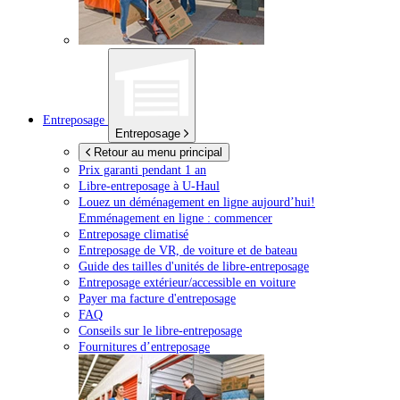
Entreposage
Entreposage
Retour au menu principal
Prix garanti pendant 1 an
Libre-entreposage à
U-Haul
Louez un déménagement en ligne aujourd’hui!
Emménagement en ligne : commencer
Entreposage climatisé
Entreposage de VR, de voiture et de bateau
Guide des tailles d'unités de libre-entreposage
Entreposage extérieur/accessible en voiture
Payer ma facture d'entreposage
FAQ
Conseils sur le libre-entreposage
Fournitures d’entreposage