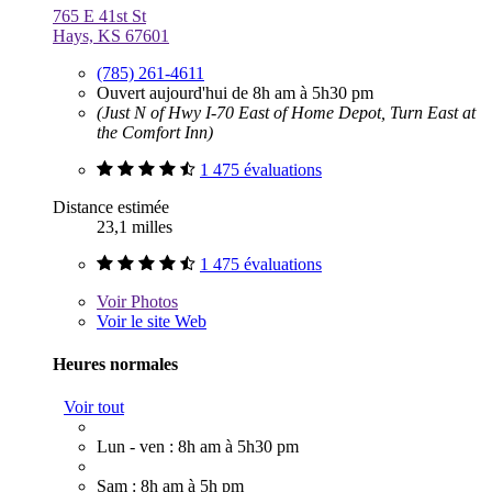
765 E 41st St
Hays, KS 67601
(785) 261-4611
Ouvert aujourd'hui de 8h am à 5h30 pm
(Just N of Hwy I-70 East of Home Depot, Turn East at
the Comfort Inn)
1 475 évaluations
Distance estimée
23,1 milles
1 475 évaluations
Voir
Photos
Voir le site Web
Heures normales
Voir tout
Lun - ven : 8h am à 5h30 pm
Sam : 8h am à 5h pm