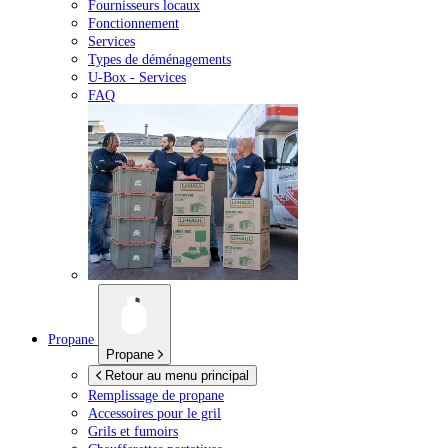
Fournisseurs locaux
Fonctionnement
Services
Types de déménagements
U-Box -
Services
FAQ
Propane
Propane
Retour au menu principal
Remplissage de propane
Accessoires pour le gril
Grils et fumoirs