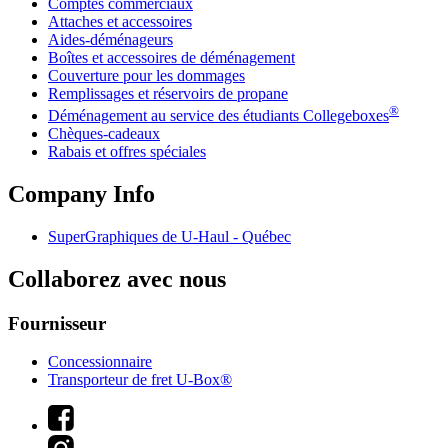
Comptes commerciaux
Attaches et accessoires
Aides-déménageurs
Boîtes et accessoires de déménagement
Couverture pour les dommages
Remplissages et réservoirs de propane
®
Déménagement au service des étudiants Collegeboxes
Chèques-cadeaux
Rabais et offres spéciales
Company Info
SuperGraphiques de
U-Haul
- Québec
Collaborez avec nous
Fournisseur
Concessionnaire
Transporteur de fret U-Box®