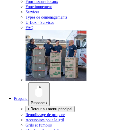
Fournisseurs locaux
Fonctionnement
Services
Types de déménagements
U-Box -
Services
FAQ
Propane
Propane
Retour au menu principal
Remplissage de propane
Accessoires pour le gril
Grils et fumoirs