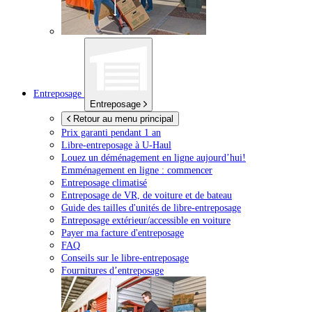
Entreposage
Entreposage
Retour au menu principal
Prix garanti pendant 1 an
Libre-entreposage à
U-Haul
Louez un déménagement en ligne aujourd’hui!
Emménagement en ligne : commencer
Entreposage climatisé
Entreposage de VR, de voiture et de bateau
Guide des tailles d'unités de libre-entreposage
Entreposage extérieur/accessible en voiture
Payer ma facture d'entreposage
FAQ
Conseils sur le libre-entreposage
Fournitures d’entreposage