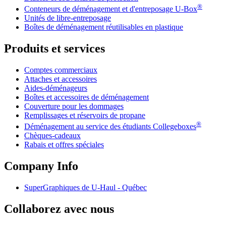
®
Conteneurs de déménagement et d'entreposage
U-Box
Unités de libre-entreposage
Boîtes de déménagement réutilisables en plastique
Produits et services
Comptes commerciaux
Attaches et accessoires
Aides-déménageurs
Boîtes et accessoires de déménagement
Couverture pour les dommages
Remplissages et réservoirs de propane
®
Déménagement au service des étudiants Collegeboxes
Chèques-cadeaux
Rabais et offres spéciales
Company Info
SuperGraphiques de
U-Haul
- Québec
Collaborez avec nous