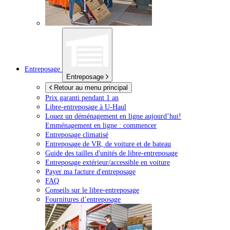
Entreposage
Entreposage
Retour au menu principal
Prix garanti pendant 1 an
Libre-entreposage à
U-Haul
Louez un déménagement en ligne aujourd’hui!
Emménagement en ligne : commencer
Entreposage climatisé
Entreposage de VR, de voiture et de bateau
Guide des tailles d'unités de libre-entreposage
Entreposage extérieur/accessible en voiture
Payer ma facture d'entreposage
FAQ
Conseils sur le libre-entreposage
Fournitures d’entreposage