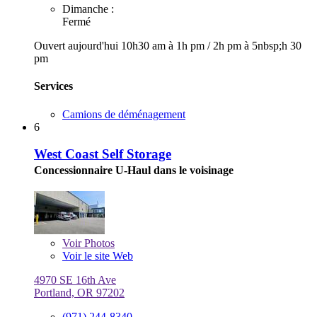
Dimanche :
Fermé
Ouvert aujourd'hui
10h30 am à 1h pm
/
2h pm à 5nbsp;h 30
pm
Services
Camions de déménagement
6
West Coast Self Storage
Concessionnaire U-Haul dans le voisinage
Voir
Photos
Voir le site Web
4970 SE 16th Ave
Portland, OR 97202
(971) 244-8340