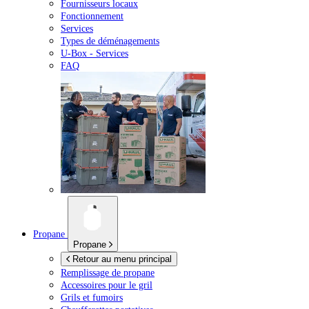
Fournisseurs locaux
Fonctionnement
Services
Types de déménagements
U-Box -
Services
FAQ
Propane
Propane
Retour au menu principal
Remplissage de propane
Accessoires pour le gril
Grils et fumoirs