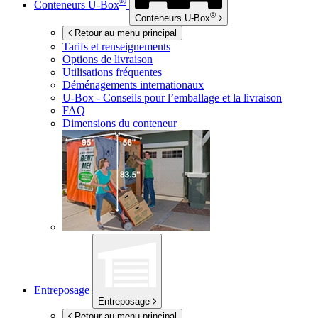
®
Conteneurs
U-Box
®
Conteneurs
U-Box
Retour au menu principal
Tarifs et renseignements
Options de livraison
Utilisations fréquentes
Déménagements internationaux
U-Box -
Conseils pour l’emballage et la livraison
FAQ
Dimensions du conteneur
Entreposage
Entreposage
Retour au menu principal