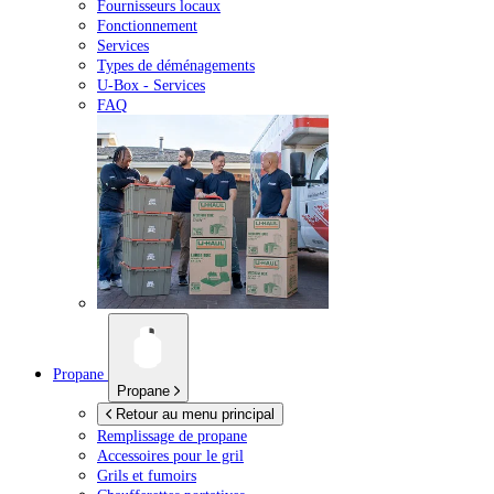
Fournisseurs locaux
Fonctionnement
Services
Types de déménagements
U-Box -
Services
FAQ
Propane
Propane
Retour au menu principal
Remplissage de propane
Accessoires pour le gril
Grils et fumoirs