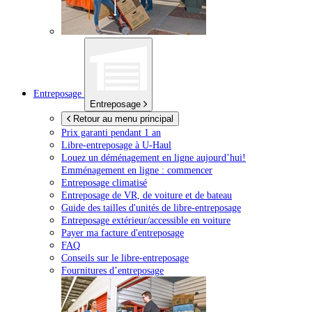
Entreposage
Entreposage
Retour au menu principal
Prix garanti pendant 1 an
Libre-entreposage à
U-Haul
Louez un déménagement en ligne aujourd’hui!
Emménagement en ligne : commencer
Entreposage climatisé
Entreposage de VR, de voiture et de bateau
Guide des tailles d'unités de libre-entreposage
Entreposage extérieur/accessible en voiture
Payer ma facture d'entreposage
FAQ
Conseils sur le libre-entreposage
Fournitures d’entreposage