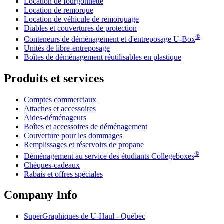
Location de fourgonnette
Location de remorque
Location de véhicule de remorquage
Diables et couvertures de protection
®
Conteneurs de déménagement et d'entreposage
U-Box
Unités de libre-entreposage
Boîtes de déménagement réutilisables en plastique
Produits et services
Comptes commerciaux
Attaches et accessoires
Aides-déménageurs
Boîtes et accessoires de déménagement
Couverture pour les dommages
Remplissages et réservoirs de propane
®
Déménagement au service des étudiants Collegeboxes
Chèques-cadeaux
Rabais et offres spéciales
Company Info
SuperGraphiques de
U-Haul
- Québec