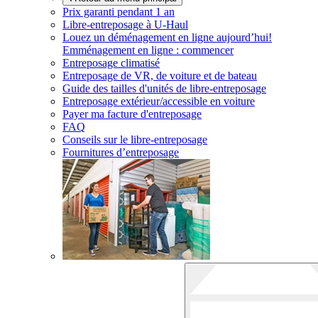
Prix garanti pendant 1 an
Libre-entreposage à
U-Haul
Louez un déménagement en ligne aujourd’hui!
Emménagement en ligne : commencer
Entreposage climatisé
Entreposage de VR, de voiture et de bateau
Guide des tailles d'unités de libre-entreposage
Entreposage extérieur/accessible en voiture
Payer ma facture d'entreposage
FAQ
Conseils sur le libre-entreposage
Fournitures d’entreposage