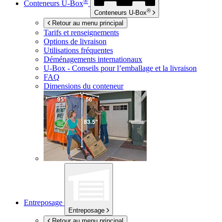
®
Conteneurs
U-Box
®
Conteneurs
U-Box
Retour au menu principal
Tarifs et renseignements
Options de livraison
Utilisations fréquentes
Déménagements internationaux
U-Box -
Conseils pour l’emballage et la livraison
FAQ
Dimensions du conteneur
Entreposage
Entreposage
Retour au menu principal