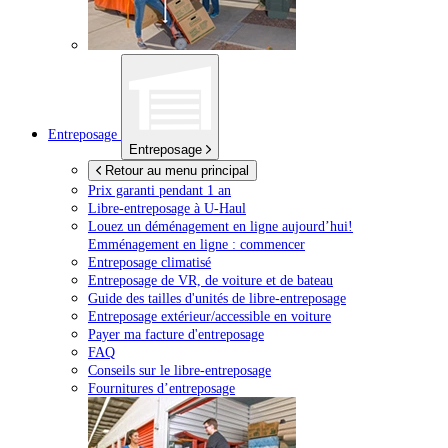
Entreposage
Entreposage
Retour au menu principal
Prix garanti pendant 1 an
Libre-entreposage à
U-Haul
Louez un déménagement en ligne aujourd’hui!
Emménagement en ligne : commencer
Entreposage climatisé
Entreposage de VR, de voiture et de bateau
Guide des tailles d'unités de libre-entreposage
Entreposage extérieur/accessible en voiture
Payer ma facture d'entreposage
FAQ
Conseils sur le libre-entreposage
Fournitures d’entreposage