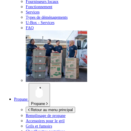
Fournisseurs locaux
Fonctionnement
Services
Types de déménagements
U-Box -
Services
FAQ
Propane
Propane
Retour au menu principal
Remplissage de propane
Accessoires pour le gril
Grils et fumoirs