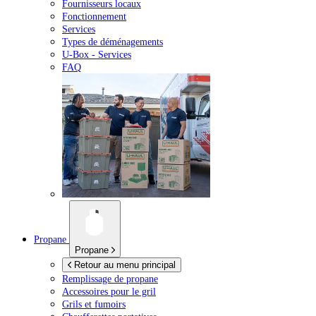
Fournisseurs locaux
Fonctionnement
Services
Types de déménagements
U-Box -
Services
FAQ
Propane
Propane
Retour au menu principal
Remplissage de propane
Accessoires pour le gril
Grils et fumoirs