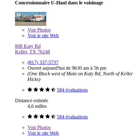
Concessionnaire U-Haul dans le voisinage
Voir
Photos
Voir le site Web
808 Katy Rd
Keller, TX 76248
(817) 337-5737
Ouvert aujourd'hui de 9h30 am à 5h pm
(One Block west of Main on Katy Rd, North of Keller
Hicks)
584 évaluations
Distance estimée
4,6 milles
584 évaluations
Voir
Photos
Voir le site Web