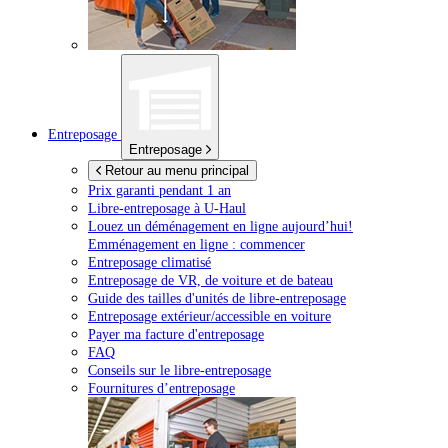
Entreposage
Entreposage
Retour au menu principal
Prix garanti pendant 1 an
Libre-entreposage à
U-Haul
Louez un déménagement en ligne aujourd’hui!
Emménagement en ligne : commencer
Entreposage climatisé
Entreposage de VR, de voiture et de bateau
Guide des tailles d'unités de libre-entreposage
Entreposage extérieur/accessible en voiture
Payer ma facture d'entreposage
FAQ
Conseils sur le libre-entreposage
Fournitures d’entreposage