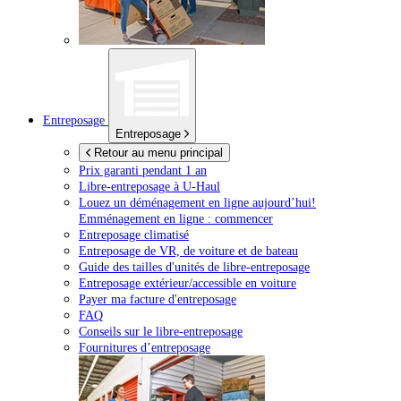
Entreposage
Entreposage
Retour au menu principal
Prix garanti pendant 1 an
Libre-entreposage à
U-Haul
Louez un déménagement en ligne aujourd’hui!
Emménagement en ligne : commencer
Entreposage climatisé
Entreposage de VR, de voiture et de bateau
Guide des tailles d'unités de libre-entreposage
Entreposage extérieur/accessible en voiture
Payer ma facture d'entreposage
FAQ
Conseils sur le libre-entreposage
Fournitures d’entreposage