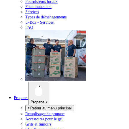
Fournisseurs locaux
Fonctionnement
Services
Types de déménagements
U-Box -
Services
FAQ
Propane
Propane
Retour au menu principal
Remplissage de propane
Accessoires pour le gril
Grils et fumoirs