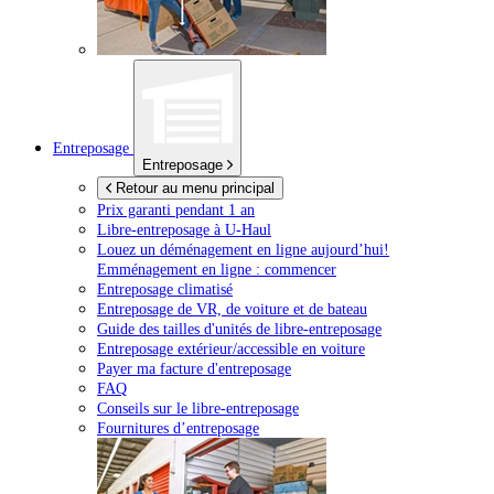
Entreposage
Entreposage
Retour au menu principal
Prix garanti pendant 1 an
Libre-entreposage à
U-Haul
Louez un déménagement en ligne aujourd’hui!
Emménagement en ligne : commencer
Entreposage climatisé
Entreposage de VR, de voiture et de bateau
Guide des tailles d'unités de libre-entreposage
Entreposage extérieur/accessible en voiture
Payer ma facture d'entreposage
FAQ
Conseils sur le libre-entreposage
Fournitures d’entreposage