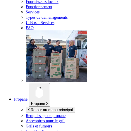
Fournisseurs locaux
Fonctionnement
Services
Types de déménagements
U-Box -
Services
FAQ
Propane
Propane
Retour au menu principal
Remplissage de propane
Accessoires pour le gril
Grils et fumoirs