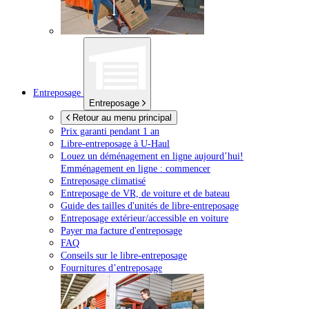
Entreposage
Entreposage
Retour au menu principal
Prix garanti pendant 1 an
Libre-entreposage à
U-Haul
Louez un déménagement en ligne aujourd’hui!
Emménagement en ligne : commencer
Entreposage climatisé
Entreposage de VR, de voiture et de bateau
Guide des tailles d'unités de libre-entreposage
Entreposage extérieur/accessible en voiture
Payer ma facture d'entreposage
FAQ
Conseils sur le libre-entreposage
Fournitures d’entreposage