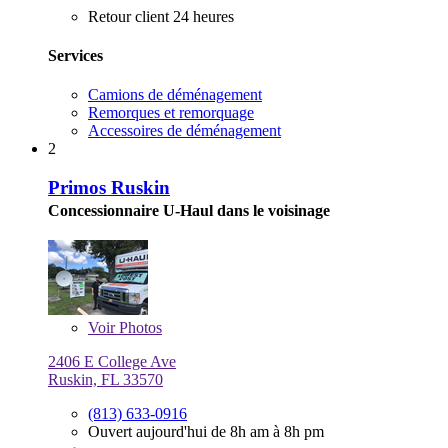
Retour client 24 heures
Services
Camions de déménagement
Remorques et remorquage
Accessoires de déménagement
2
Primos Ruskin
Concessionnaire U-Haul dans le voisinage
Voir
Photos
2406 E College Ave
Ruskin, FL 33570
(813) 633-0916
Ouvert aujourd'hui de 8h am à 8h pm