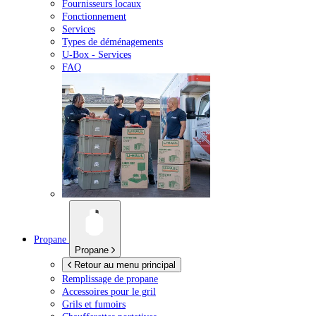
Fournisseurs locaux
Fonctionnement
Services
Types de déménagements
U-Box -
Services
FAQ
Propane
Propane
Retour au menu principal
Remplissage de propane
Accessoires pour le gril
Grils et fumoirs