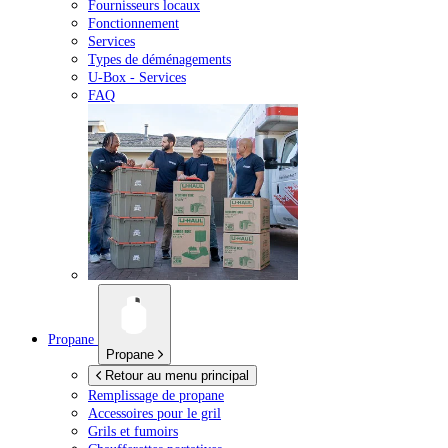
Fournisseurs locaux
Fonctionnement
Services
Types de déménagements
U-Box -
Services
FAQ
Propane
Propane
Retour au menu principal
Remplissage de propane
Accessoires pour le gril
Grils et fumoirs