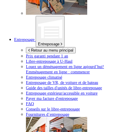
Entreposage
Entreposage
Retour au menu principal
Prix garanti pendant 1 an
Libre-entreposage à
U-Haul
Louez un déménagement en ligne aujourd’hui!
Emménagement en ligne : commencer
Entreposage climatisé
Entreposage de VR, de voiture et de bateau
Guide des tailles d'unités de libre-entreposage
Entreposage extérieur/accessible en voiture
Payer ma facture d'entreposage
FAQ
Conseils sur le libre-entreposage
Fournitures d’entreposage