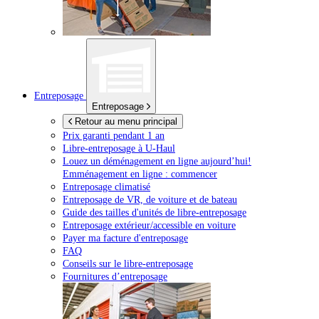
Entreposage
Entreposage
Retour au menu principal
Prix garanti pendant 1 an
Libre-entreposage à
U-Haul
Louez un déménagement en ligne aujourd’hui!
Emménagement en ligne : commencer
Entreposage climatisé
Entreposage de VR, de voiture et de bateau
Guide des tailles d'unités de libre-entreposage
Entreposage extérieur/accessible en voiture
Payer ma facture d'entreposage
FAQ
Conseils sur le libre-entreposage
Fournitures d’entreposage