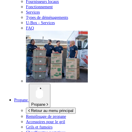
Fournisseurs locaux
Fonctionnement
Services
Types de déménagements
U-Box -
Services
FAQ
Propane
Propane
Retour au menu principal
Remplissage de propane
Accessoires pour le gril
Grils et fumoirs