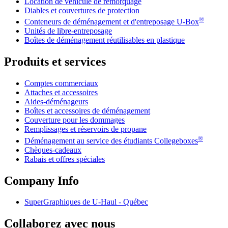
Location de véhicule de remorquage
Diables et couvertures de protection
®
Conteneurs de déménagement et d'entreposage
U-Box
Unités de libre-entreposage
Boîtes de déménagement réutilisables en plastique
Produits et services
Comptes commerciaux
Attaches et accessoires
Aides-déménageurs
Boîtes et accessoires de déménagement
Couverture pour les dommages
Remplissages et réservoirs de propane
®
Déménagement au service des étudiants Collegeboxes
Chèques-cadeaux
Rabais et offres spéciales
Company Info
SuperGraphiques de
U-Haul
- Québec
Collaborez avec nous