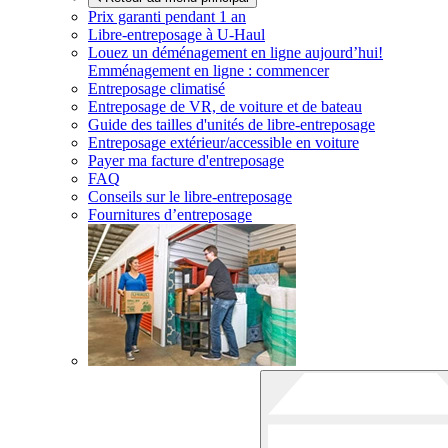
Prix garanti pendant 1 an
Libre-entreposage à
U-Haul
Louez un déménagement en ligne aujourd’hui!
Emménagement en ligne : commencer
Entreposage climatisé
Entreposage de VR, de voiture et de bateau
Guide des tailles d'unités de libre-entreposage
Entreposage extérieur/accessible en voiture
Payer ma facture d'entreposage
FAQ
Conseils sur le libre-entreposage
Fournitures d’entreposage