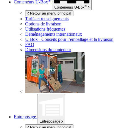
®
Conteneurs
U-Box
®
Conteneurs
U-Box
Retour au menu principal
Tarifs et renseignements
Options de livraison
Utilisations fréquentes
Déménagements internationaux
U-Box -
Conseils pour l’emballage et la livraison
FAQ
Dimensions du conteneur
Entreposage
Entreposage
Retour au menu principal